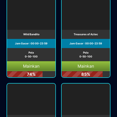
Wild Bandito
Treasures of Aztec
Jam Gacor : 00:00-23:59
Jam Gacor : 00:00-23:59
Pola
Pola
0-50-100
0-50-100
Mainkan
Mainkan
74%
85%