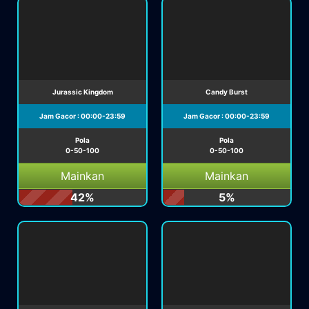
Jurassic Kingdom
Candy Burst
Jam Gacor : 00:00-23:59
Jam Gacor : 00:00-23:59
Pola
Pola
0-50-100
0-50-100
Mainkan
Mainkan
42%
5%