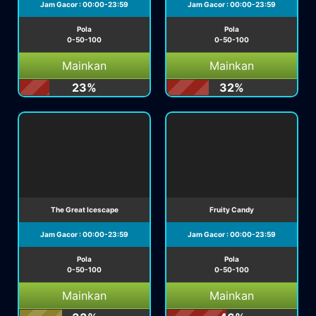
Jam Gacor : 00:00-23:59
Jam Gacor : 00:00-23:59
Pola
Pola
0-50-100
0-50-100
Mainkan
Mainkan
23%
32%
The Great Icescape
Fruity Candy
Jam Gacor : 00:00-23:59
Jam Gacor : 00:00-23:59
Pola
Pola
0-50-100
0-50-100
Mainkan
Mainkan