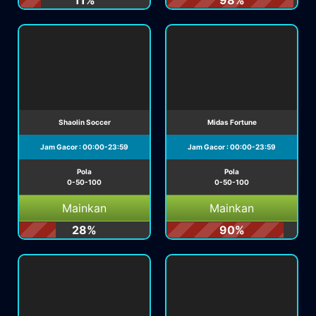
11%
98%
Shaolin Soccer
Midas Fortune
Jam Gacor : 00:00-23:59
Jam Gacor : 00:00-23:59
Pola
Pola
0-50-100
0-50-100
Mainkan
Mainkan
28%
90%