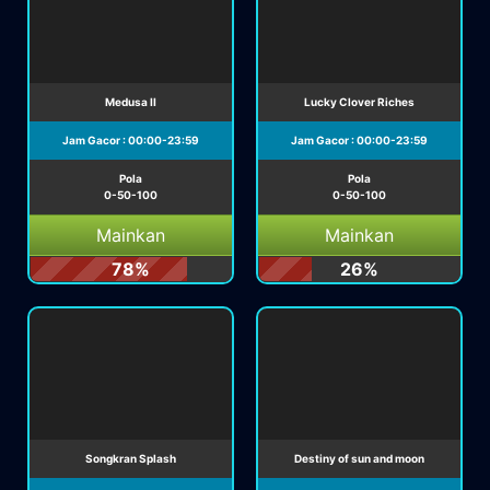
Medusa II
Lucky Clover Riches
Jam Gacor : 00:00-23:59
Jam Gacor : 00:00-23:59
Pola
Pola
0-50-100
0-50-100
Mainkan
Mainkan
78%
26%
Songkran Splash
Destiny of sun and moon