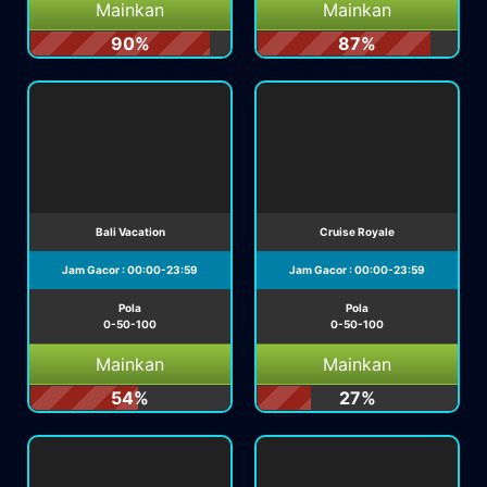
Mainkan
Mainkan
90%
87%
Bali Vacation
Cruise Royale
Jam Gacor : 00:00-23:59
Jam Gacor : 00:00-23:59
Pola
Pola
0-50-100
0-50-100
Mainkan
Mainkan
54%
27%