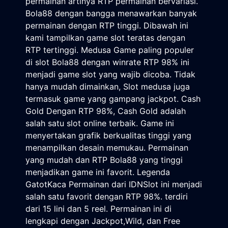
permainan artinya RTP permainan bervariasi.
Bola88 dengan bangga menawarkan banyak
permainan dengan RTP tinggi. Dibawah ini
kami tampilkan game slot teratas dengan
RTP tertinggi. Medusa Game paling populer
di slot Bola88 dengan winrate RTP 98% ini
menjadi game slot yang wajib dicoba. Tidak
hanya mudah dimainkan, Slot medusa juga
termasuk game yang gampang jackpot. Cash
Gold Dengan RTP 98%, Cash Gold adalah
salah satu slot online terbaik. Game ini
menyertakan grafik berkualitas tinggi yang
menampilkan desain memukau. Permainan
yang mudah dan RTP Bola88 yang tinggi
menjadikan game ini favorit. Legenda
GatotKaca Permainan dari IDNSlot ini menjadi
salah satu favorit dengan RTP 98%. terdiri
dari 15 lini dan 5 reel. Permainan ini di
lengkapi dengan Jackpot,Wild, dan Free