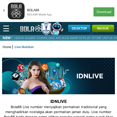
×
BOLA88
Download
BOLA88 Mobile App
☰
DESKTOP
MASUK
NEW :
ATIS BIAYA ADMIN! DOWNLOAD APLIKASI WARP DI PLAY STORE UNTUK ANTI BLOKIR 
Home
Live Number
IDNLIVE
Bola88 Live number menyajikan permainan tradisional yang
menghadirkan nostalgia akan permainan jaman dulu. Live number
Bola88 hadir dengan game pilihan populer seperti game suwit khas