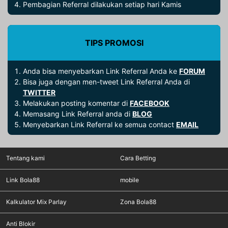
Pembagian Referral dilakukan setiap hari Kamis
TIPS PROMOSI
Anda bisa menyebarkan Link Referral Anda ke
FORUM
Bisa juga dengan men-tweet Link Referral Anda di
TWITTER
Melakukan posting komentar di
FACEBOOK
Memasang Link Referral anda di
BLOG
Menyebarkan Link Referral ke semua contact
EMAIL
Tentang kami
Cara Betting
Link Bola88
mobile
Kalkulator Mix Parlay
Zona Bola88
Anti Blokir