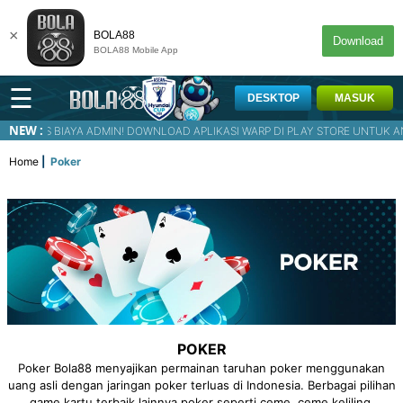
×
BOLA88
Download
BOLA88 Mobile App
☰
DESKTOP
MASUK
NEW :
TIS BIAYA ADMIN! DOWNLOAD APLIKASI WARP DI PLAY STORE UNTUK ANTI BLOKIR LIN
Home
Poker
POKER
Poker Bola88 menyajikan permainan taruhan poker menggunakan
uang asli dengan jaringan poker terluas di Indonesia. Berbagai pilihan
game kartu terbaik lainnya poker seperti ceme, ceme keliling,