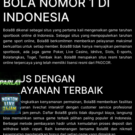
BOLA NOMOR 1 DI
INDONESIA
Bola88
dikenal sebagai situs yang pertama kali mengenalkan game taruhan
sportbook online di Indonesia. Sebagai situs yang mempopulerkan taruhan
game sport online, Bola88 berkomitmen memberikan pelayanan maksimal
berkualitas untuk setiap member. Bola88 tidak hanya menyajikan permainan
sportbook, ada juga game Poker, Live Casino, Idnlive, Slots, E-sports,
Bolatangkas, Togel, Tembak ikan. Bola88 merupakan situs resmi taruhan
online terpercaya yang telah memiliki lisensi resmi dari PAGCOR.
SITUS DENGAN
PELAYANAN TERBAIK
Untuk meningkatkan kenyamanan permainan, Bola88 memberikan fasilitas
berupa layanan livechat interaktif dengan customer service profesional
selama 24 jam penuh. Daftar Bola88 gratis tidak dipungut biaya, langsung
bisa memainkan semua game terbaik pilihan paling populer di Indonesia.
Berbagai metode pembayaran hadir untuk kemudahan proses deposit dan
withdraw lebih cepat. Raih kemenangan bersama Bola88 dan nikmati
kesempatan mendapatkan bonus dari setiap game yang dimainkan.